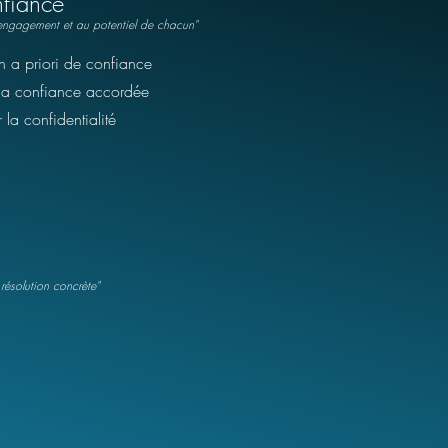
nfiance
l'engagement et au potentiel de chacun
"
un a priori de confiance
la confiance accordée
 la confidentialité
 résolution concrète
"