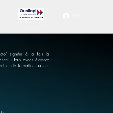
Connexion
La certification été délivrée au
titre de la catégorie d'action suivante::
ACTIONS DE FORMATION
oto" signifie à la fois la
nfiance. Nous avons élaboré
t et de formation sur ces