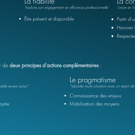
La fiabilité
La co
"traduire son
engagement en efficience professionnelle"
"croire en 
Être présent et disponible
Partir d'
Honorer 
Respecter
ur de
deux principes d'actions complémentaires
:
Le pragmatisme
able envers autrui
"
""aborder toute situation avec un esprit de
Connaissance des enjeux
autre
Mobilisation des moyens