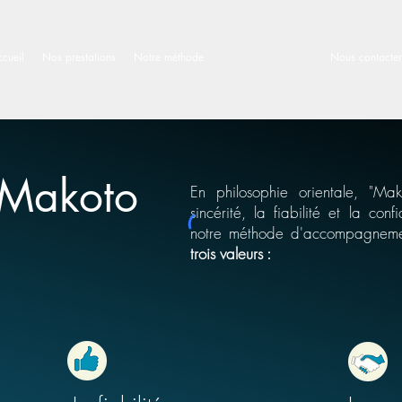
cueil
Nos prestations
Notre méthode
Qui sommes-nous ?
Nous contacter
 Makoto
En philosophie orientale, "Mak
sincérité, la fiabilité et la co
notre méthode d'accompagnemen
trois valeurs :