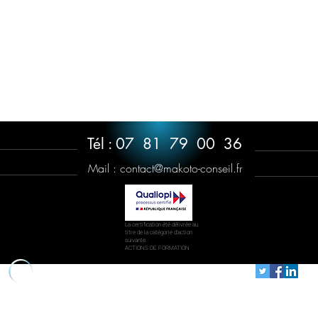
Tél : 07 81 79 00 36
Mail :
contact@makoto-conseil.fr
La certification été délivrée au
titre de la catégorie d'action
suivante: :
ACTIONS DE FORMATION
MAKOTO - conseil & formation
Politique en matière de cookies
Politique de confidentialité
Con