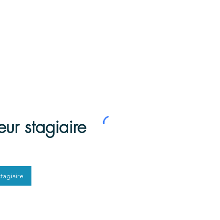
cueil
Nos prestations
Notre méthode
Qui sommes-nous ?
Nous contacter
eur stagiaire
tagiaire